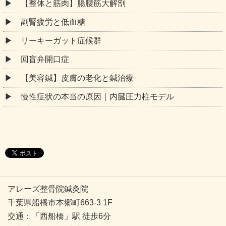
【整体と筋肉】腸腰筋大解剖
副腎疲労と低血糖
リーキーガット症候群
回盲弁開口症
【美容鍼】皮膚の老化と鍼治療
慢性症状の本当の原因｜内臓圧力柱モデル
アレーズ整骨院鍼灸院
千葉県船橋市本郷町663-3 1F
交通：「西船橋」駅 徒歩6分