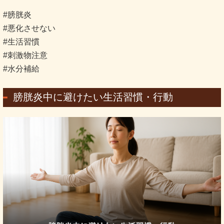
#膀胱炎
#悪化させない
#生活習慣
#刺激物注意
#水分補給
膀胱炎中に避けたい生活習慣・行動