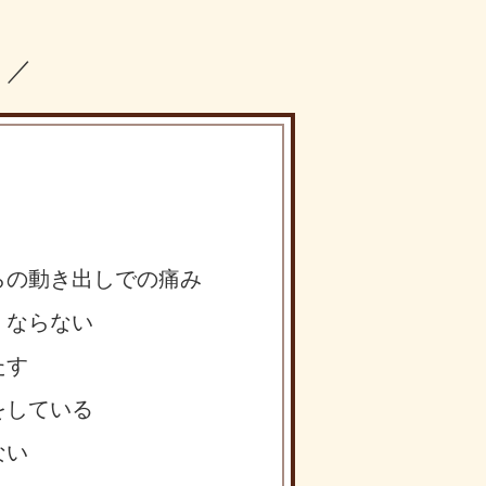
？／
らの動き出しでの痛み
くならない
たす
をしている
ない