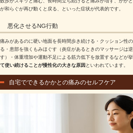
数歩がズキッと痛む、長時間立ち続けると痛みが増す、かかと
が和らぐが再び動くと戻る、といった症状が代表的です。
悪化させるNG行動
痛みがあるのに硬い地面を長時間歩き続ける・クッション性の
る・患部を強くもみほぐす（炎症があるときのマッサージは逆
す）・体重増加や運動不足による筋力低下を放置するなどが挙
て使い続けることが慢性化の大きな原因
といわれています。
自宅でできるかかとの痛みのセルフケア