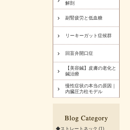
解剖
副腎疲労と低血糖
リーキーガット症候群
回盲弁開口症
【美容鍼】皮膚の老化と
鍼治療
慢性症状の本当の原因｜
内臓圧力柱モデル
◆ストレートネック
(1)