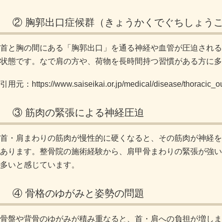
② 胸郭出口症候群（きょうかくでぐちしょう
首と胸の間にある「胸郭出口」を通る神経や血管が圧迫される
状態です。なで肩の方や、荷物を長時間持つ習慣がある方に多
引用元：https://www.saiseikai.or.jp/medical/disease/thoracic_o
③ 筋肉の緊張による神経圧迫
首・肩まわりの筋肉が慢性的に硬くなると、その筋肉が神経を
あります。整骨院の施術経験から、肩甲骨まわりの緊張が強い
多いと感じています。
④ 骨格のゆがみと姿勢の問題
骨盤や背骨のゆがみが積み重なると、首・肩への負担が増しま