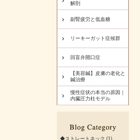
解剖
副腎疲労と低血糖
リーキーガット症候群
回盲弁開口症
【美容鍼】皮膚の老化と
鍼治療
慢性症状の本当の原因｜
内臓圧力柱モデル
◆ストレートネック
(1)