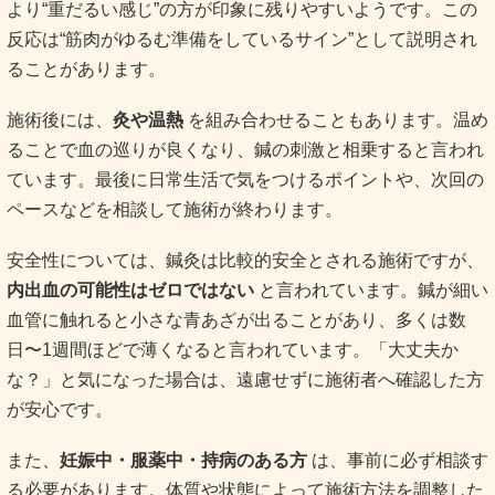
より“重だるい感じ”の方が印象に残りやすいようです。この
反応は“筋肉がゆるむ準備をしているサイン”として説明され
ることがあります。
施術後には、
灸や温熱
を組み合わせることもあります。温め
ることで血の巡りが良くなり、鍼の刺激と相乗すると言われ
ています。最後に日常生活で気をつけるポイントや、次回の
ペースなどを相談して施術が終わります。
安全性については、鍼灸は比較的安全とされる施術ですが、
内出血の可能性はゼロではない
と言われています。鍼が細い
血管に触れると小さな青あざが出ることがあり、多くは数
日〜1週間ほどで薄くなると言われています。「大丈夫か
な？」と気になった場合は、遠慮せずに施術者へ確認した方
が安心です。
また、
妊娠中・服薬中・持病のある方
は、事前に必ず相談す
る必要があります。体質や状態によって施術方法を調整した