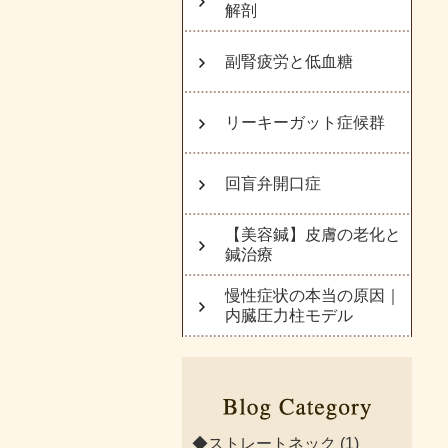
解剖
副腎疲労と低血糖
リーキーガット症候群
回盲弁開口症
【美容鍼】皮膚の老化と
鍼治療
慢性症状の本当の原因｜
内臓圧力柱モデル
◆ストレートネック
(1)