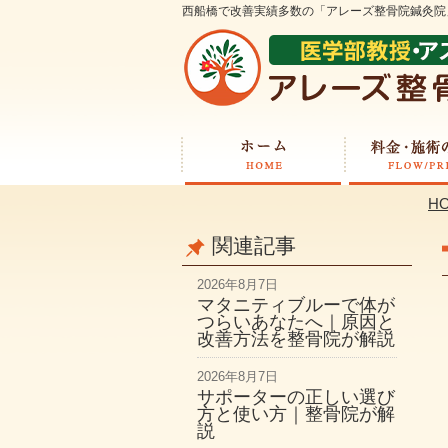
西船橋で改善実績多数の「アレーズ整骨院鍼灸院
H
関連記事
2026年8月7日
マタニティブルーで体が
つらいあなたへ｜原因と
改善方法を整骨院が解説
2026年8月7日
サポーターの正しい選び
方と使い方｜整骨院が解
説