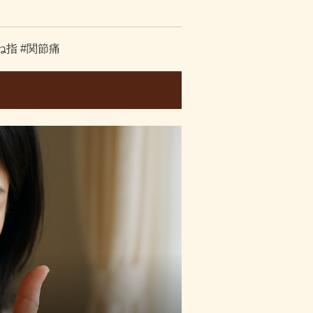
ね指 #関節痛