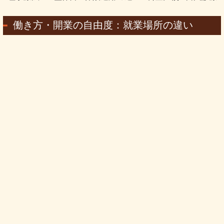
働き方・開業の自由度：就業場所の違い
理学療法士は、病院やクリニック、介護施設などの
医療や福
祉の現場で勤務することが中心
だと言われています。医師の
指示に基づいてリハビリを行う役割を担うため、独立して開