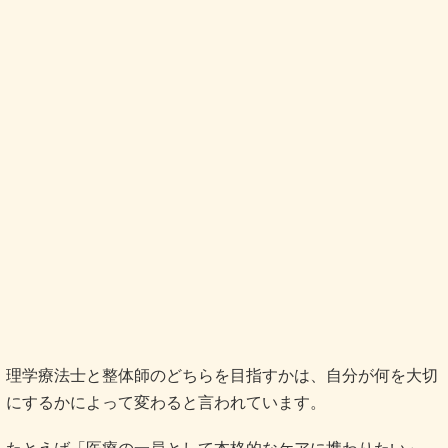
理学療法士と整体師のどちらを目指すかは、自分が何を大切
にするかによって変わると言われています。
たとえば「医療の一員として本格的なケアに携わりたい」
「安定した職場で専門性を発揮したい」と考える人には、理
学療法士が向いていると説明されています。病院や介護施設
での勤務が中心となるため、長期的に安定して働きたい方に
は魅力的な選択肢になると言われています。
一方で、「できるだけ早く現場で働きたい」「将来的には自
分の店舗を持ちたい」と考える人には、整体師という道が合