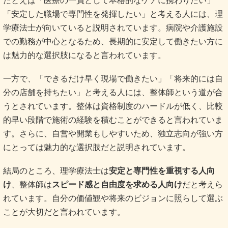
うとされています。整体は資格制度のハードルが低く、比較
的早い段階で施術の経験を積むことができると言われていま
す。さらに、自営や開業もしやすいため、独立志向が強い方
にとっては魅力的な選択肢だと説明されています。
結局のところ、理学療法士は
安定と専門性を重視する人向
け
、整体師は
スピード感と自由度を求める人向け
だと考えら
れています。自分の価値観や将来のビジョンに照らして選ぶ
ことが大切だと言われています。
#理学療法士 #整体師 #進路選び #独立志向 #安定と自由
下っ腹を凹ます 筋トレ｜短時間で効く
自宅トレーニング5選と続けやすい習慣