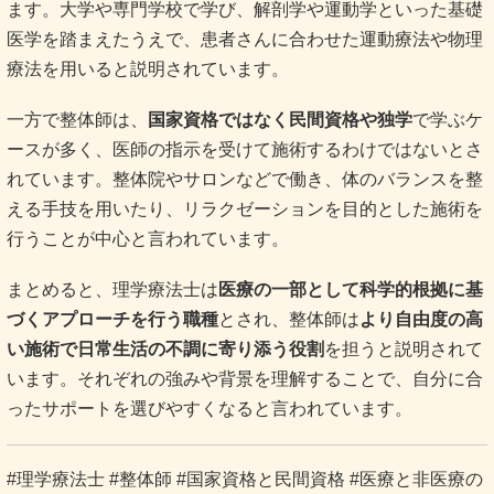
ます。大学や専門学校で学び、解剖学や運動学といった基礎
医学を踏まえたうえで、患者さんに合わせた運動療法や物理
療法を用いると説明されています。
一方で整体師は、
国家資格ではなく民間資格や独学
で学ぶケ
ースが多く、医師の指示を受けて施術するわけではないとさ
れています。整体院やサロンなどで働き、体のバランスを整
える手技を用いたり、リラクゼーションを目的とした施術を
行うことが中心と言われています。
まとめると、理学療法士は
医療の一部として科学的根拠に基
づくアプローチを行う職種
とされ、整体師は
より自由度の高
い施術で日常生活の不調に寄り添う役割
を担うと説明されて
います。それぞれの強みや背景を理解することで、自分に合
ったサポートを選びやすくなると言われています。
#理学療法士 #整体師 #国家資格と民間資格 #医療と非医療の