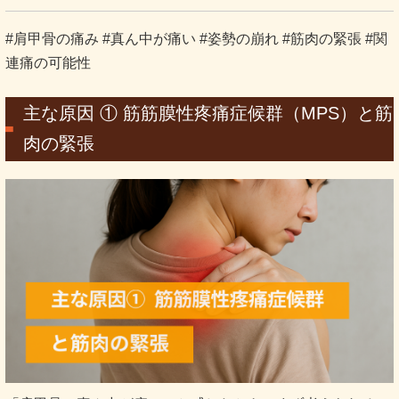
#肩甲骨の痛み #真ん中が痛い #姿勢の崩れ #筋肉の緊張 #関
連痛の可能性
主な原因 ① 筋筋膜性疼痛症候群（MPS）と筋
肉の緊張