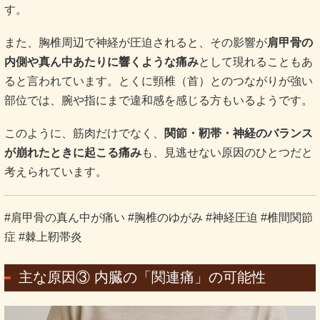
す
。
また、胸椎周辺で神経が圧迫されると、その影響が
肩甲骨の
内側や真ん中あたりに響くような痛み
として現れることもあ
ると言われています。とくに頸椎（首）とのつながりが強い
部位では、腕や指にまで違和感を感じる方もいるようです。
このように、筋肉だけでなく、
関節・靭帯・神経のバランス
が崩れたときに起こる痛み
も、見逃せない原因のひとつだと
考えられています。
#肩甲骨の真ん中が痛い #胸椎のゆがみ #神経圧迫 #椎間関節
症 #棘上靭帯炎
主な原因③ 内臓の「関連痛」の可能性