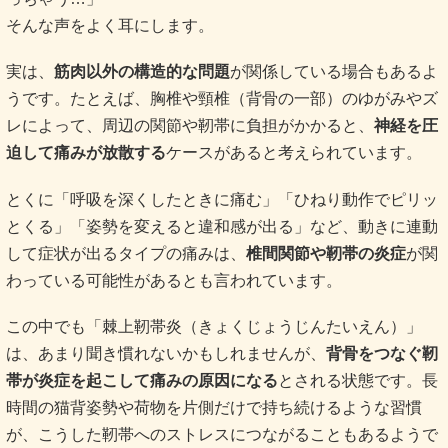
そんな声をよく耳にします。
実は、
筋肉以外の構造的な問題
が関係している場合もあるよ
うです。たとえば、胸椎や頸椎（背骨の一部）のゆがみやズ
レによって、周辺の関節や靭帯に負担がかかると、
神経を圧
迫して痛みが放散する
ケースがあると考えられています
。
とくに「呼吸を深くしたときに痛む」「ひねり動作でピリッ
とくる」「姿勢を変えると違和感が出る」など、動きに連動
して症状が出るタイプの痛みは、
椎間関節や靭帯の炎症
が関
わっている可能性があるとも言われています。
この中でも「棘上靭帯炎（きょくじょうじんたいえん）」
は、あまり聞き慣れないかもしれませんが、
背骨をつなぐ靭
帯が炎症を起こして痛みの原因になる
とされる状態です。長
時間の猫背姿勢や荷物を片側だけで持ち続けるような習慣
が、こうした靭帯へのストレスにつながることもあるようで