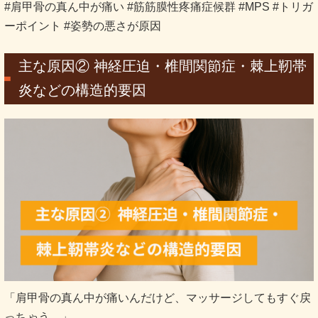
#肩甲骨の真ん中が痛い #筋筋膜性疼痛症候群 #MPS #トリガ
ーポイント #姿勢の悪さが原因
主な原因② 神経圧迫・椎間関節症・棘上靭帯
炎などの構造的要因
「肩甲骨の真ん中が痛いんだけど、マッサージしてもすぐ戻
っちゃう…」