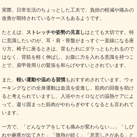
実際、日常生活のちょっとした工夫で、負担の軽減や痛みの
改善が期待されているケースもあるようです。
たとえば、
ストレッチや姿勢の見直し
はとても大切です。特
に意識したいのが、耳・肩・骨盤がまっすぐ一直線になる座
り方。椅子に座るときは、背もたれにダラっともたれるので
はなく、背筋を軽く伸ばし、お腹に力を入れる意識を持つこ
とで、肩甲骨周りの緊張を和らげやすいとされています
。
また、
軽い運動や温める習慣
もおすすめされています。ウォ
ーキングなどの全身運動は血流を促進し、筋肉の回復を助け
ると考えられていますし、入浴やカイロなどの温熱ケアによ
って、凝り固まった筋肉がやわらぎやすくなるとも言われて
います。
一方で、「どんなケアをしても痛みが変わらない…」「しび
れや麻痺が出てきた」「微熱が続く」「息苦しさがある」と