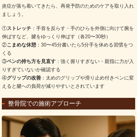
炎症が落ち着いてきたら、再発予防のためのケアを取り入れ
ましょう。
①
ストレッチ
：手首を反らす・手のひらを外側に向けて腕を
伸ばすなど、腱をゆっくり伸ばす（各20〜30秒）
②
こまめな休憩
：30〜45分書いたら5分手を休める習慣をつ
くる
③
ペンの持ち方を見直す
：強く握りすぎない・親指に力が入
りすぎていないか確認する
④
グリップの改善
：太めのグリップや滑り止め付きペンに変
えると腱への負荷が減りやすいとされています
整骨院での施術アプローチ