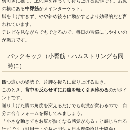
横向きに寝て、上の脚をゆっくり持ち上げる動作です。お尻
の横にある
中臀筋
がメインターゲット。
脚を上げすぎず、やや斜め後ろに動かすとより効果的だと言
われています。
テレビを見ながらでもできるので、毎日の習慣にしやすいの
が魅力です。
バックキック（小臀筋・ハムストリングも同
時に）
四つ這いの姿勢で、片脚を後ろに蹴り上げる動き。
このとき、
背中を反らせずにお腹を軽く引き締める
のがポイ
ントです。
蹴り上げた脚の角度を変えるだけでも刺激が変わるので、自
分に合うフォームを探してみましょう。
「小さな動きでもお尻が熱くなる感覚がある」と感じられる
はずです（引用元：公益社団法人日本理学療法士協会）。