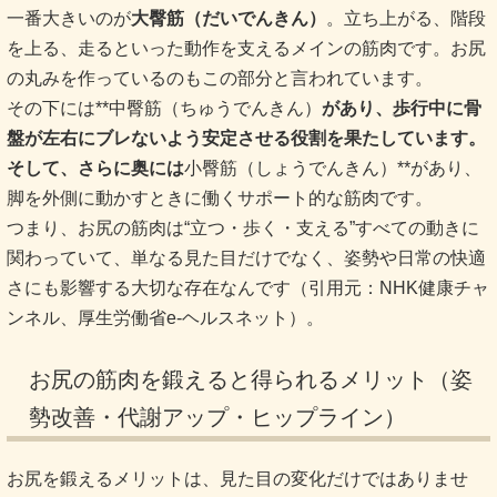
一番大きいのが
大臀筋（だいでんきん）
。立ち上がる、階段
を上る、走るといった動作を支えるメインの筋肉です。お尻
の丸みを作っているのもこの部分と言われています。
その下には**中臀筋（ちゅうでんきん）
があり、歩行中に骨
盤が左右にブレないよう安定させる役割を果たしています。
そして、さらに奥には
小臀筋（しょうでんきん）**があり、
脚を外側に動かすときに働くサポート的な筋肉です。
つまり、お尻の筋肉は“立つ・歩く・支える”すべての動きに
関わっていて、単なる見た目だけでなく、姿勢や日常の快適
さにも影響する大切な存在なんです（引用元：NHK健康チャ
ンネル、厚生労働省e-ヘルスネット）。
お尻の筋肉を鍛えると得られるメリット（姿
勢改善・代謝アップ・ヒップライン）
お尻を鍛えるメリットは、見た目の変化だけではありませ