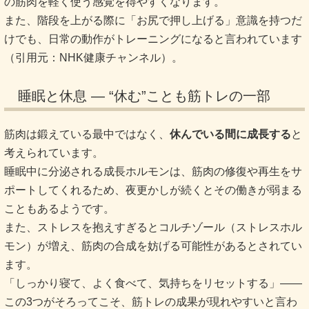
の筋肉を軽く使う感覚を得やすくなります。
また、階段を上がる際に「お尻で押し上げる」意識を持つだ
けでも、日常の動作がトレーニングになると言われています
（引用元：NHK健康チャンネル）。
睡眠と休息 ― “休む”ことも筋トレの一部
筋肉は鍛えている最中ではなく、
休んでいる間に成長する
と
考えられています。
睡眠中に分泌される成長ホルモンは、筋肉の修復や再生をサ
ポートしてくれるため、夜更かしが続くとその働きが弱まる
こともあるようです。
また、ストレスを抱えすぎるとコルチゾール（ストレスホル
モン）が増え、筋肉の合成を妨げる可能性があるとされてい
ます。
「しっかり寝て、よく食べて、気持ちをリセットする」――
この3つがそろってこそ、筋トレの成果が現れやすいと言わ