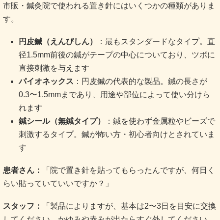
市販・鍼灸院で使われる置き針にはいくつかの種類がありま
す。
円皮鍼（えんぴしん）
：最もスタンダードなタイプ。直
径1.5mm前後の鍼がテープの中心についており、ツボに
直接刺激を与えます
パイオネックス
：円皮鍼の代表的な製品。鍼の長さが
0.3〜1.5mmまであり、用途や部位によって使い分けら
れます
鍼シール（無鍼タイプ）
：鍼を使わず金属粒やビーズで
刺激するタイプ。鍼が怖い方・初心者向けとされていま
す
患者さん：
「院で置き針を貼ってもらったんですが、何日く
らい貼っていていいですか？」
スタッフ：
「製品によりますが、基本は2〜3日を目安に交換
してください。かゆみや赤みが出たらすぐ外してください