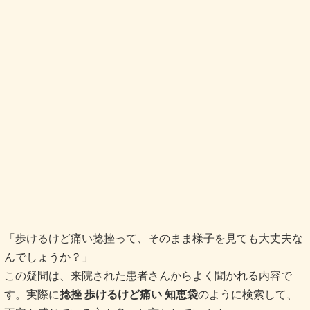
「歩けるけど痛い捻挫って、そのまま様子を見ても大丈夫な
んでしょうか？」
この疑問は、来院された患者さんからよく聞かれる内容で
す。実際に
捻挫 歩けるけど痛い 知恵袋
のように検索して、
不安を感じている方も多いと言われています。
患者：「普通に歩けるので、軽い捻挫かなと思っています」
スタッフ：「歩行ができる場合でも、状態によっては体の状
態を確認していくことが大切と言われています」
まず目安として考えられるのが、痛みの続く期間です。数日
経っても痛みが変わらない、もしくは強くなる場合は、足首