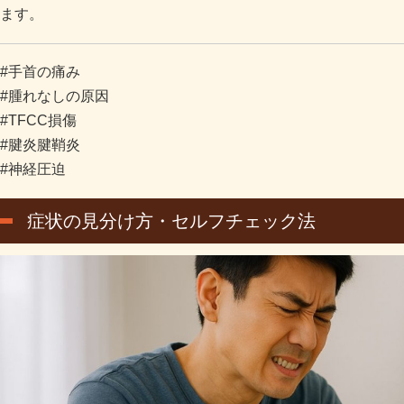
ます。
#手首の痛み
#腫れなしの原因
#TFCC損傷
#腱炎腱鞘炎
#神経圧迫
症状の見分け方・セルフチェック法