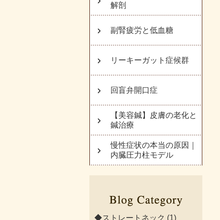
解剖
副腎疲労と低血糖
リーキーガット症候群
回盲弁開口症
【美容鍼】皮膚の老化と
鍼治療
慢性症状の本当の原因｜
内臓圧力柱モデル
◆ストレートネック
(1)