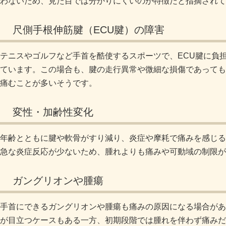
わないため、見た目では分かりにくいのが特徴だと指摘されて
尺側手根伸筋腱（ECU腱）の障害
テニスやゴルフなど手首を酷使するスポーツで、ECU腱に負
ています。この場合も、腱の走行異常や微細な損傷であっても
痛むことが多いそうです。
変性・加齢性変化
年齢とともに腱や軟骨がすり減り、炎症や摩耗で痛みを感じる
急な炎症反応が少ないため、腫れよりも痛みや可動域の制限が
ガングリオンや腫瘍
手首にできるガングリオンや腫瘍も痛みの原因になる場合があ
が目立つケースもある一方、初期段階では腫れを伴わず痛みだ