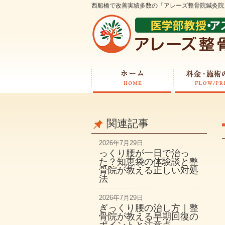
西船橋で改善実績多数の「アレーズ整骨院鍼灸院
関連記事
2026年7月29日
っくり腰が一日で治っ
た？知恵袋の体験談と整
骨院が教える正しい対処
法
2026年7月29日
ぎっくり腰の治し方｜整
骨院が教える早期回復の