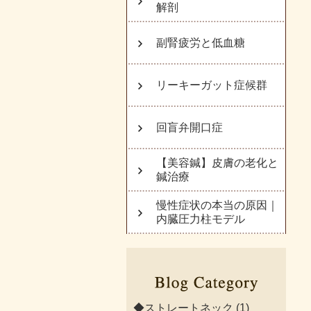
解剖
副腎疲労と低血糖
リーキーガット症候群
回盲弁開口症
【美容鍼】皮膚の老化と
鍼治療
慢性症状の本当の原因｜
内臓圧力柱モデル
◆ストレートネック
(1)