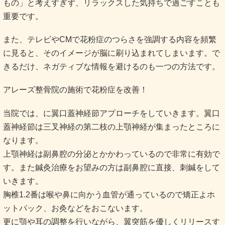
もの」と考えすぎず、リラックスした気持ちで過ごすことも
重要です。
また、テレビやCMで花粉症のつらさを強調する内容を頻繁
に見ると、そのイメージが脳に刷り込まれてしまいます。で
きるだけ、ネガティブな情報を避けるのも一つの方法です。
アレーズ整骨院の施術で花粉症を改善！
当院では、に翼口蓋神経節アプローチをしていきます。翼口
蓋神経節は三叉神経の第二枝の上顎神経が集まったところに
なります。
上顎神経は副鼻腔の分泌とかかわっているので非常に有効で
す。また鍼灸治療をお望みの方は副鼻腔に直接、刺鍼をして
いきます。
胸椎1.2番は喉や鼻に向かう血管が通っているので矯正よホ
ットパック、お灸などをおこないます。
更に顎や耳の調整を行いながら、翼突筋を優しくリリースす