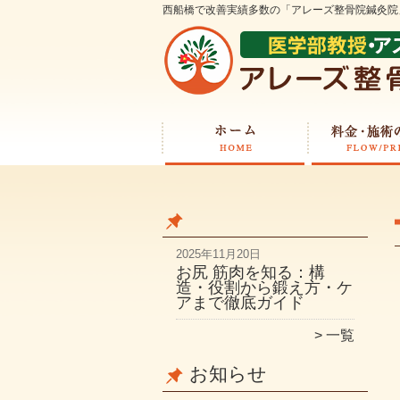
西船橋で改善実績多数の「アレーズ整骨院鍼灸院
2025年11月20日
お尻 筋肉を知る：構
造・役割から鍛え方・ケ
アまで徹底ガイド
一覧
お知らせ